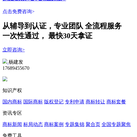
点击免费咨询>
从辅导到认证，专业团队
全流程
服务
一次性
通过，
最快30天拿证
立即咨询>
杨建发
17689455670
知识产权
国内商标
国际商标
版权登记
专利申请
商标转让
商标套餐
资讯专区
商标新闻
标局动态
商标案例
专题集锦
聚合页
全国专题聚焦
免费工具