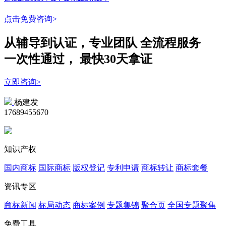
点击免费咨询>
从辅导到认证，专业团队
全流程
服务
一次性
通过，
最快30天拿证
立即咨询>
杨建发
17689455670
知识产权
国内商标
国际商标
版权登记
专利申请
商标转让
商标套餐
资讯专区
商标新闻
标局动态
商标案例
专题集锦
聚合页
全国专题聚焦
免费工具