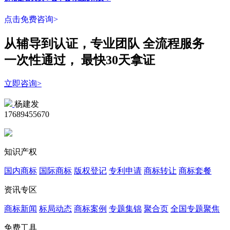
点击免费咨询>
从辅导到认证，专业团队
全流程
服务
一次性
通过，
最快30天拿证
立即咨询>
杨建发
17689455670
知识产权
国内商标
国际商标
版权登记
专利申请
商标转让
商标套餐
资讯专区
商标新闻
标局动态
商标案例
专题集锦
聚合页
全国专题聚焦
免费工具