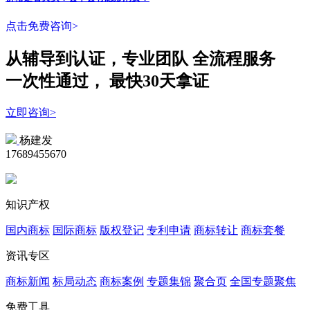
点击免费咨询>
从辅导到认证，专业团队
全流程
服务
一次性
通过，
最快30天拿证
立即咨询>
杨建发
17689455670
知识产权
国内商标
国际商标
版权登记
专利申请
商标转让
商标套餐
资讯专区
商标新闻
标局动态
商标案例
专题集锦
聚合页
全国专题聚焦
免费工具