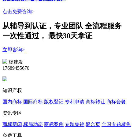
点击免费咨询>
从辅导到认证，专业团队
全流程
服务
一次性
通过，
最快30天拿证
立即咨询>
杨建发
17689455670
知识产权
国内商标
国际商标
版权登记
专利申请
商标转让
商标套餐
资讯专区
商标新闻
标局动态
商标案例
专题集锦
聚合页
全国专题聚焦
免费工具