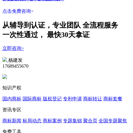
点击免费咨询>
从辅导到认证，专业团队
全流程
服务
一次性
通过，
最快30天拿证
立即咨询>
杨建发
17689455670
知识产权
国内商标
国际商标
版权登记
专利申请
商标转让
商标套餐
资讯专区
商标新闻
标局动态
商标案例
专题集锦
聚合页
全国专题聚焦
免费工具