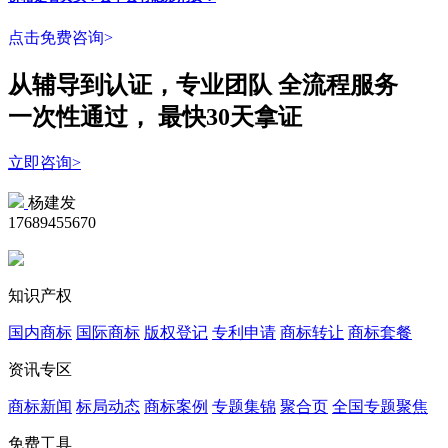
点击免费咨询>
从辅导到认证，专业团队
全流程
服务
一次性
通过，
最快30天拿证
立即咨询>
杨建发
17689455670
知识产权
国内商标
国际商标
版权登记
专利申请
商标转让
商标套餐
资讯专区
商标新闻
标局动态
商标案例
专题集锦
聚合页
全国专题聚焦
免费工具