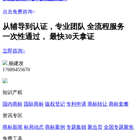
点击免费咨询>
从辅导到认证，专业团队
全流程
服务
一次性
通过，
最快30天拿证
立即咨询>
杨建发
17689455670
知识产权
国内商标
国际商标
版权登记
专利申请
商标转让
商标套餐
资讯专区
商标新闻
标局动态
商标案例
专题集锦
聚合页
全国专题聚焦
免费工具