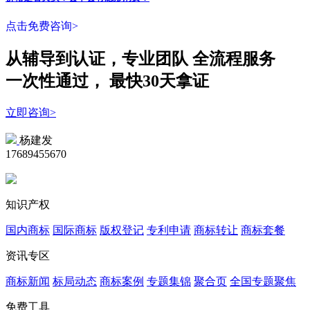
点击免费咨询>
从辅导到认证，专业团队
全流程
服务
一次性
通过，
最快30天拿证
立即咨询>
杨建发
17689455670
知识产权
国内商标
国际商标
版权登记
专利申请
商标转让
商标套餐
资讯专区
商标新闻
标局动态
商标案例
专题集锦
聚合页
全国专题聚焦
免费工具