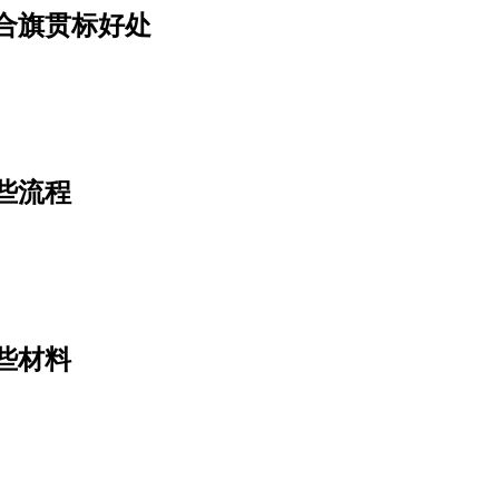
合旗贯标好处
些流程
些材料