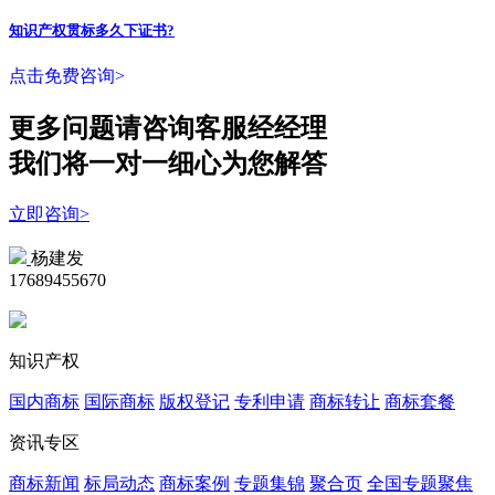
知识产权贯标多久下证书?
点击免费咨询>
更多问题请咨询客服经经理
我们将一对一细心为您解答
立即咨询>
杨建发
17689455670
知识产权
国内商标
国际商标
版权登记
专利申请
商标转让
商标套餐
资讯专区
商标新闻
标局动态
商标案例
专题集锦
聚合页
全国专题聚焦