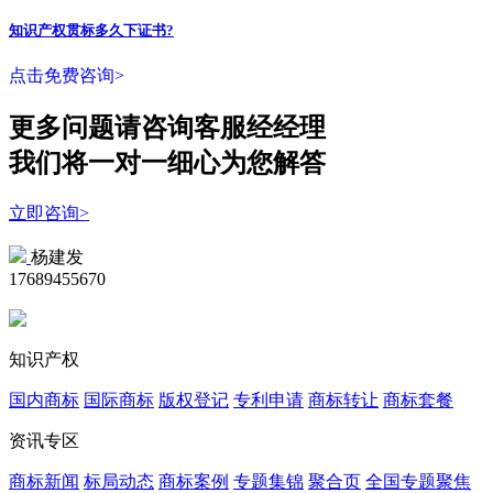
知识产权贯标多久下证书?
点击免费咨询>
更多问题请咨询客服经经理
我们将一对一细心为您解答
立即咨询>
杨建发
17689455670
知识产权
国内商标
国际商标
版权登记
专利申请
商标转让
商标套餐
资讯专区
商标新闻
标局动态
商标案例
专题集锦
聚合页
全国专题聚焦