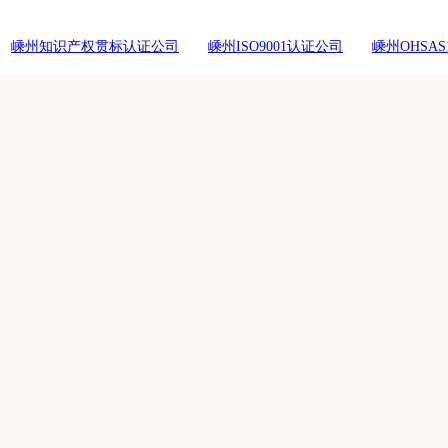
嵊州知识产权贯标认证公司
嵊州ISO9001认证公司
嵊州OHSAS