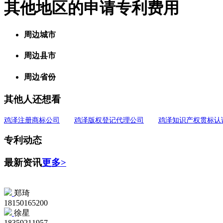
其他地区的申请专利费用
周边城市
周边县市
周边省份
其他人还想看
鸡泽注册商标公司
鸡泽版权登记代理公司
鸡泽知识产权贯标认
专利动态
最新资讯
更多>
郑琦
18150165200
徐星
18359211957