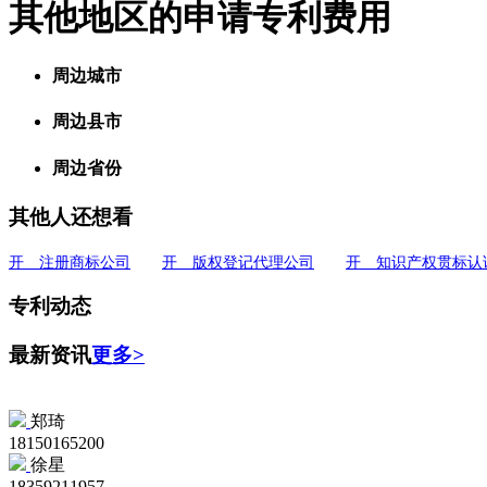
其他地区的申请专利费用
周边城市
周边县市
周边省份
其他人还想看
开 注册商标公司
开 版权登记代理公司
开 知识产权贯标认
专利动态
最新资讯
更多>
郑琦
18150165200
徐星
18359211957