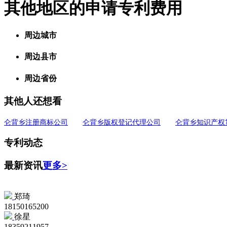
其他地区的申请专利费用
周边城市
周边县市
周边省份
其他人还想看
仑背乡注册商标公司
仑背乡版权登记代理公司
仑背乡知识产权
专利动态
最新资讯
更多>
郑琦
18150165200
徐星
18359211957