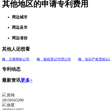
其他地区的申请专利费用
周边城市
周边县市
周边省份
其他人还想看
梅 注册商标公司
梅 版权登记代理公司
梅 知识产权贯标认
专利动态
最新资讯
更多>
郑琦
18150165200
徐星
18359211957