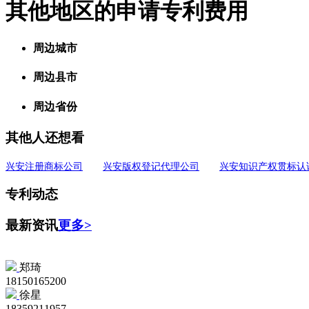
其他地区的申请专利费用
周边城市
周边县市
周边省份
其他人还想看
兴安注册商标公司
兴安版权登记代理公司
兴安知识产权贯标认
专利动态
最新资讯
更多>
郑琦
18150165200
徐星
18359211957