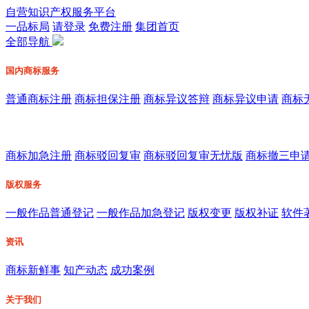
自营知识产权服务平台
一品标局
请登录
免费注册
集团首页
全部导航
国内商标服务
普通商标注册
商标担保注册
商标异议答辩
商标异议申请
商标
商标加急注册
商标驳回复审
商标驳回复审无忧版
商标撤三申
版权服务
一般作品普通登记
一般作品加急登记
版权变更
版权补证
软件
资讯
商标新鲜事
知产动态
成功案例
关于我们