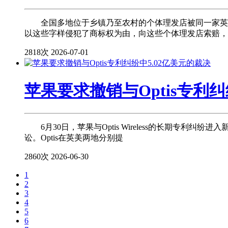
全国多地位于乡镇乃至农村的个体理发店被同一家英国公
以这些字样侵犯了商标权为由，向这些个体理发店索赔，
2818次
2026-07-01
苹果要求撤销与Optis专利纠
6月30日，苹果与Optis Wireless的长期专利纠纷进
讼。Optis在英美两地分别提
2860次
2026-06-30
1
2
3
4
5
6