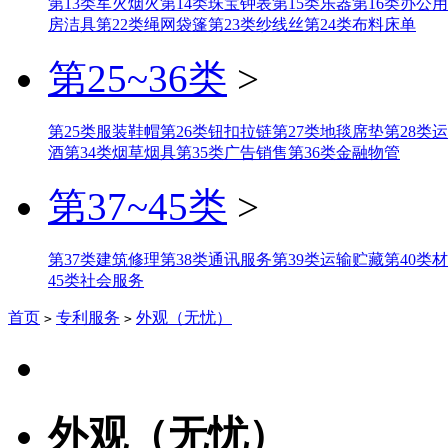
第13类军火烟火
第14类珠宝钟表
第15类乐器
第16类办公
房洁具
第22类绳网袋篷
第23类纱线丝
第24类布料床单
第25~36类
>
第25类服装鞋帽
第26类钮扣拉链
第27类地毯席垫
第28类
酒
第34类烟草烟具
第35类广告销售
第36类金融物管
第37~45类
>
第37类建筑修理
第38类通讯服务
第39类运输贮藏
第40类
45类社会服务
首页
专利服务
外观（无忧）
>
>
外观（无忧）