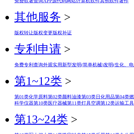
免费软著查询
APP
源代码
网站
计算机软件
其他软件著作
其他服务
>
版权转让
版权变更
版权补证
专利申请
>
免费专利查询
外观
实用新型
发明(简单机械)
发明(生化、电
第1~12类
>
第01类化学原料
第02类颜料油漆
第03类日化用品
第04类
科学仪器
第10类医疗器械
第11类灯具空调
第12类运输工具
第13~24类
>