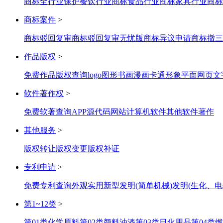
商标全行业保护
餐饮行业商标
食品行业商标
家具行业商标
商标案件
>
商标驳回复审
商标驳回复审无忧版
商标异议申请
商标撤三
作品版权
>
免费作品版权查询
logo图形
书画
漫画
卡通形象
平面网页
文
软件著作权
>
免费软著查询
APP
源代码
网站
计算机软件
其他软件著作
其他服务
>
版权转让
版权变更
版权补证
专利申请
>
免费专利查询
外观
实用新型
发明(简单机械)
发明(生化、电
第1~12类
>
第01类化学原料
第02类颜料油漆
第03类日化用品
第04类