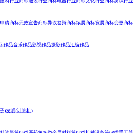
建材行业商标
服装行业商标
电器行业商标
文化行业商标
纺织行业
申请
商标无效宣告
商标异议答辩
商标续展
商标宽展
商标变更
商标
字作品
音乐作品
影视作品
摄影作品
汇编作品
子)
发明(计算机)
燃料油脂
第05类医药
第06类金属材料
第07类机械设备
第08类手工