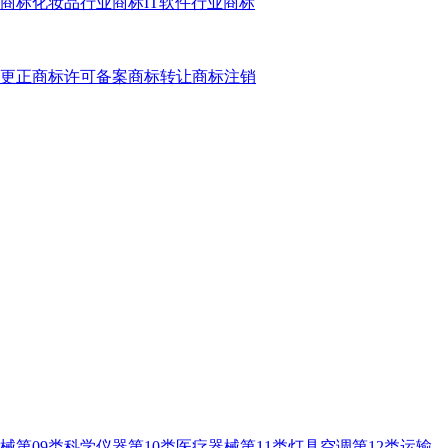
商标
化妆品行业商标
IT软件行业商标
更正
商标许可备案
商标转让
商标注销
器械
第09类科学仪器
第10类医疗器械
第11类灯具空调
第12类运输