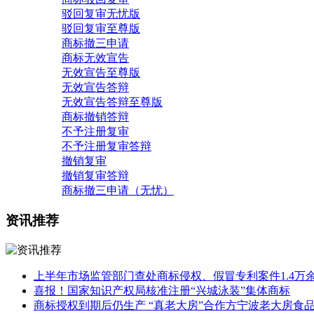
驳回复审无忧版
驳回复审至尊版
商标撤三申请
商标无效宣告
无效宣告至尊版
无效宣告答辩
无效宣告答辩至尊版
商标撤销答辩
不予注册复审
不予注册复审答辩
撤销复审
撤销复审答辩
商标撤三申请（无忧）
资讯推荐
上半年市场监管部门查处商标侵权、假冒专利案件1.4万
喜报！国家知识产权局核准注册“兴城泳装”集体商标
商标授权到期后仍生产 “真老大房”合作方宁波老大房食品