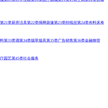
第21类厨房洁具
第22类绳网袋篷
第23类纱线丝
第24类布料床单
饮料
第33类酒
第34类烟草烟具
第35类广告销售
第36类金融物管
医疗园艺
第45类社会服务