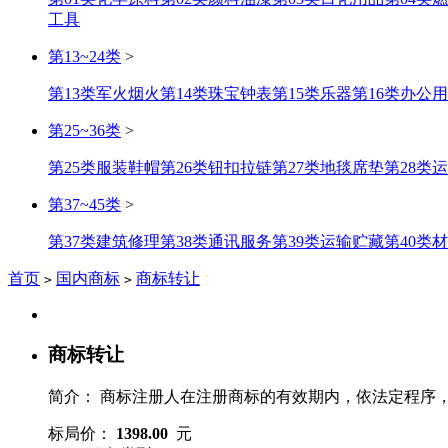
工具
第13~24类
>
第13类军火烟火
第14类珠宝钟表
第15类乐器
第16类办公
第25~36类
>
第25类服装鞋帽
第26类钮扣拉链
第27类地毯席垫
第28类
第37~45类
>
第37类建筑修理
第38类通讯服务
第39类运输贮藏
第40类
首页
国内商标
商标转让
>
>
商标转让
简介：
商标注册人在注册商标的有效期内，依法定程序
标局价：
1398.00
元