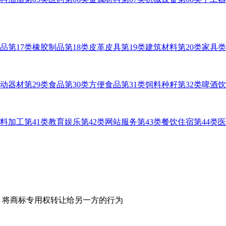
用品
第17类橡胶制品
第18类皮革皮具
第19类建筑材料
第20类家具类
运动器材
第29类食品
第30类方便食品
第31类饲料种籽
第32类啤酒
材料加工
第41类教育娱乐
第42类网站服务
第43类餐饮住宿
第44类
，将商标专用权转让给另一方的行为