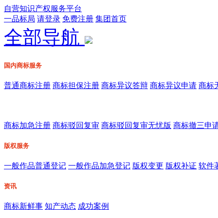
自营知识产权服务平台
一品标局
请登录
免费注册
集团首页
全部导航
国内商标服务
普通商标注册
商标担保注册
商标异议答辩
商标异议申请
商标
商标加急注册
商标驳回复审
商标驳回复审无忧版
商标撤三申
版权服务
一般作品普通登记
一般作品加急登记
版权变更
版权补证
软件
资讯
商标新鲜事
知产动态
成功案例