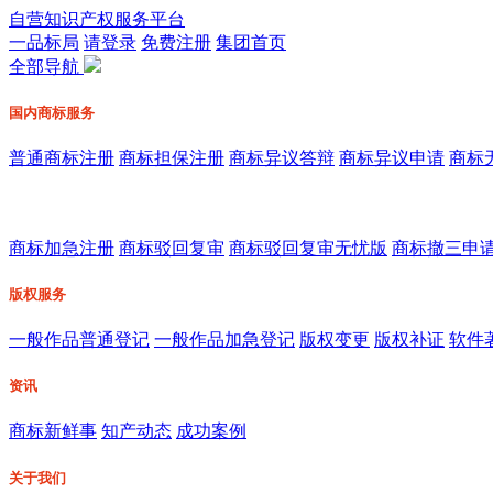
自营知识产权服务平台
一品标局
请登录
免费注册
集团首页
全部导航
国内商标服务
普通商标注册
商标担保注册
商标异议答辩
商标异议申请
商标
商标加急注册
商标驳回复审
商标驳回复审无忧版
商标撤三申
版权服务
一般作品普通登记
一般作品加急登记
版权变更
版权补证
软件
资讯
商标新鲜事
知产动态
成功案例
关于我们