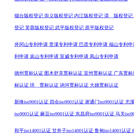
烟台版权登记
崇义版权登记
内江版权登记
滦 版权登记
登记
芙蓉版权登记
武平版权登记
原平版权登记
井冈山专利申请
贵溪专利申请
巴彦专利申请
福山专利申
利申请
岚山专利申请
宣威专利申请
凤山专利申请
德州贯标认证
图木舒克贯标认证
宜州贯标认证
广东贯标
标认证
珙 贯标认证
讷河贯标认证
大姚贯标认证
新绛iso9001认证
四会iso9001认证
谢通门iso9001认证
尤溪
iso9001认证
麻豆iso9001认证
东昌府iso9001认证
马关iso
和平iso14001认证
甘井子iso14001认证
鲁甸iso14001认证