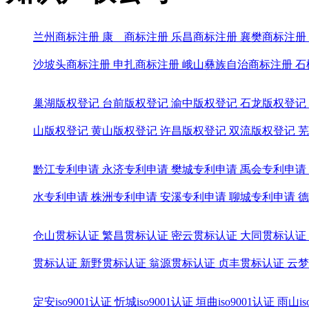
兰州商标注册
康 商标注册
乐昌商标注册
襄樊商标注册
沙坡头商标注册
申扎商标注册
峨山彝族自治商标注册
石
巢湖版权登记
台前版权登记
渝中版权登记
石龙版权登记
山版权登记
黄山版权登记
许昌版权登记
双流版权登记
芜
黔江专利申请
永济专利申请
樊城专利申请
禹会专利申请
水专利申请
株洲专利申请
安溪专利申请
聊城专利申请
德
仓山贯标认证
繁昌贯标认证
密云贯标认证
大同贯标认证
贯标认证
新野贯标认证
翁源贯标认证
贞丰贯标认证
云梦
定安iso9001认证
忻城iso9001认证
垣曲iso9001认证
雨山is