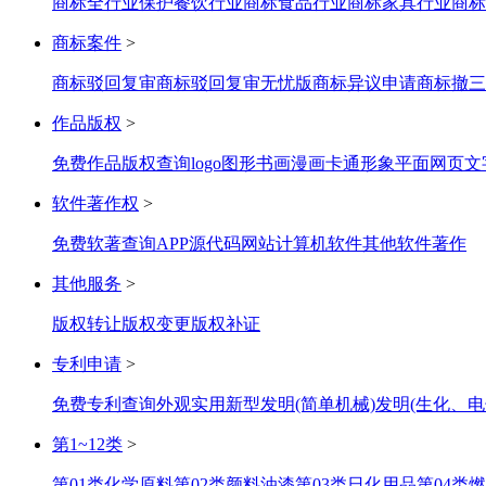
商标全行业保护
餐饮行业商标
食品行业商标
家具行业商标
商标案件
>
商标驳回复审
商标驳回复审无忧版
商标异议申请
商标撤三
作品版权
>
免费作品版权查询
logo图形
书画
漫画
卡通形象
平面网页
文
软件著作权
>
免费软著查询
APP
源代码
网站
计算机软件
其他软件著作
其他服务
>
版权转让
版权变更
版权补证
专利申请
>
免费专利查询
外观
实用新型
发明(简单机械)
发明(生化、电
第1~12类
>
第01类化学原料
第02类颜料油漆
第03类日化用品
第04类