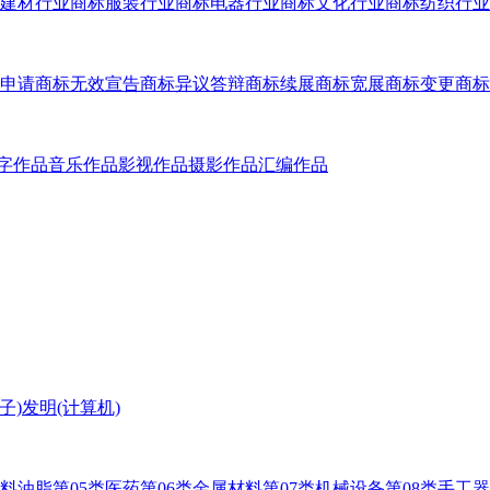
建材行业商标
服装行业商标
电器行业商标
文化行业商标
纺织行业
申请
商标无效宣告
商标异议答辩
商标续展
商标宽展
商标变更
商标
字作品
音乐作品
影视作品
摄影作品
汇编作品
子)
发明(计算机)
燃料油脂
第05类医药
第06类金属材料
第07类机械设备
第08类手工