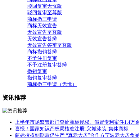
驳回复审无忧版
驳回复审至尊版
商标撤三申请
商标无效宣告
无效宣告至尊版
无效宣告答辩
无效宣告答辩至尊版
商标撤销答辩
不予注册复审
不予注册复审答辩
撤销复审
撤销复审答辩
商标撤三申请（无忧）
资讯推荐
上半年市场监管部门查处商标侵权、假冒专利案件1.4万
喜报！国家知识产权局核准注册“兴城泳装”集体商标
商标授权到期后仍生产 “真老大房”合作方宁波老大房食品