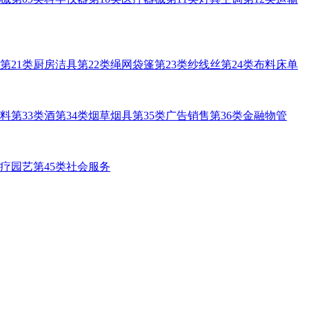
第21类厨房洁具
第22类绳网袋篷
第23类纱线丝
第24类布料床单
饮料
第33类酒
第34类烟草烟具
第35类广告销售
第36类金融物管
医疗园艺
第45类社会服务