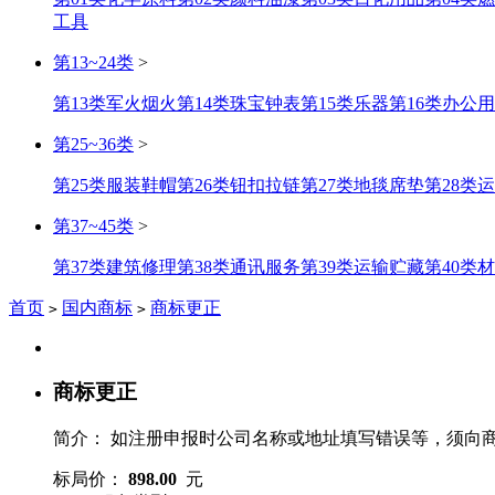
工具
第13~24类
>
第13类军火烟火
第14类珠宝钟表
第15类乐器
第16类办公
第25~36类
>
第25类服装鞋帽
第26类钮扣拉链
第27类地毯席垫
第28类
第37~45类
>
第37类建筑修理
第38类通讯服务
第39类运输贮藏
第40类
首页
国内商标
商标更正
>
>
商标更正
简介：
如注册申报时公司名称或地址填写错误等，须向
标局价：
898.00
元