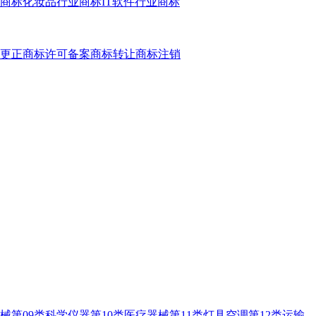
商标
化妆品行业商标
IT软件行业商标
更正
商标许可备案
商标转让
商标注销
器械
第09类科学仪器
第10类医疗器械
第11类灯具空调
第12类运输