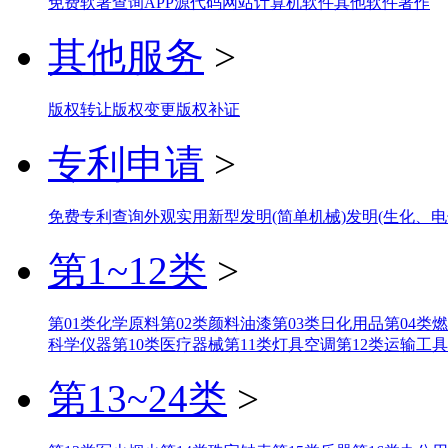
免费软著查询
APP
源代码
网站
计算机软件
其他软件著作
其他服务
>
版权转让
版权变更
版权补证
专利申请
>
免费专利查询
外观
实用新型
发明(简单机械)
发明(生化、电
第1~12类
>
第01类化学原料
第02类颜料油漆
第03类日化用品
第04类
科学仪器
第10类医疗器械
第11类灯具空调
第12类运输工具
第13~24类
>