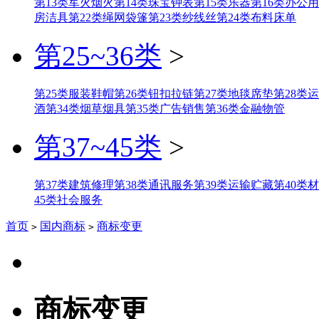
第13类军火烟火
第14类珠宝钟表
第15类乐器
第16类办公
房洁具
第22类绳网袋篷
第23类纱线丝
第24类布料床单
第25~36类
>
第25类服装鞋帽
第26类钮扣拉链
第27类地毯席垫
第28类
酒
第34类烟草烟具
第35类广告销售
第36类金融物管
第37~45类
>
第37类建筑修理
第38类通讯服务
第39类运输贮藏
第40类
45类社会服务
首页
国内商标
商标变更
>
>
商标变更