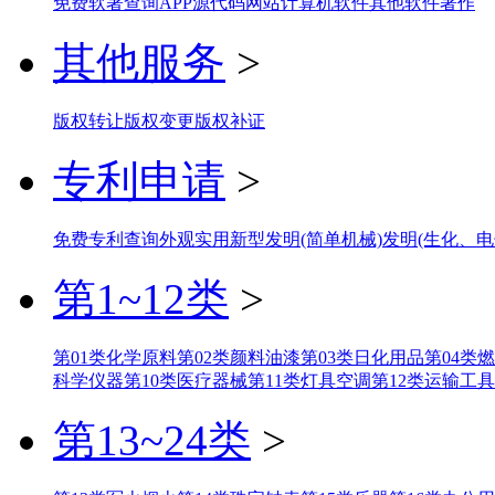
免费软著查询
APP
源代码
网站
计算机软件
其他软件著作
其他服务
>
版权转让
版权变更
版权补证
专利申请
>
免费专利查询
外观
实用新型
发明(简单机械)
发明(生化、电
第1~12类
>
第01类化学原料
第02类颜料油漆
第03类日化用品
第04类
科学仪器
第10类医疗器械
第11类灯具空调
第12类运输工具
第13~24类
>