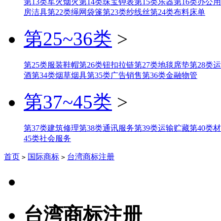
第13类军火烟火
第14类珠宝钟表
第15类乐器
第16类办公
房洁具
第22类绳网袋篷
第23类纱线丝
第24类布料床单
第25~36类
>
第25类服装鞋帽
第26类钮扣拉链
第27类地毯席垫
第28类
酒
第34类烟草烟具
第35类广告销售
第36类金融物管
第37~45类
>
第37类建筑修理
第38类通讯服务
第39类运输贮藏
第40类
45类社会服务
首页
国际商标
台湾商标注册
>
>
台湾商标注册