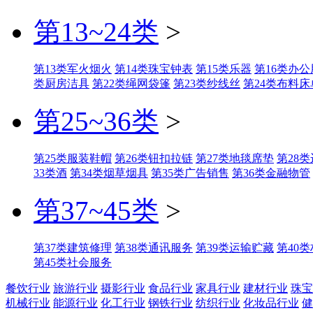
第13~24类
>
第13类军火烟火
第14类珠宝钟表
第15类乐器
第16类办公
类厨房洁具
第22类绳网袋篷
第23类纱线丝
第24类布料床
第25~36类
>
第25类服装鞋帽
第26类钮扣拉链
第27类地毯席垫
第28
33类酒
第34类烟草烟具
第35类广告销售
第36类金融物管
第37~45类
>
第37类建筑修理
第38类通讯服务
第39类运输贮藏
第40
第45类社会服务
餐饮行业
旅游行业
摄影行业
食品行业
家具行业
建材行业
珠宝
机械行业
能源行业
化工行业
钢铁行业
纺织行业
化妆品行业
健