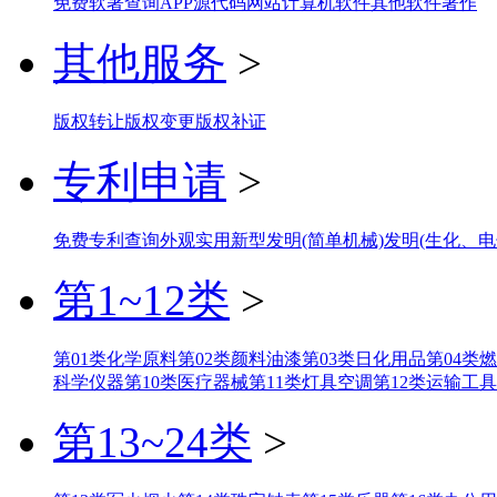
免费软著查询
APP
源代码
网站
计算机软件
其他软件著作
其他服务
>
版权转让
版权变更
版权补证
专利申请
>
免费专利查询
外观
实用新型
发明(简单机械)
发明(生化、电
第1~12类
>
第01类化学原料
第02类颜料油漆
第03类日化用品
第04类
科学仪器
第10类医疗器械
第11类灯具空调
第12类运输工具
第13~24类
>