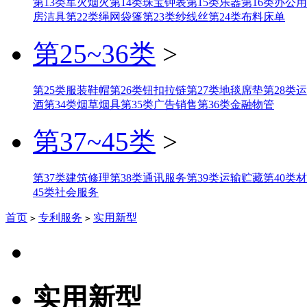
第13类军火烟火
第14类珠宝钟表
第15类乐器
第16类办公
房洁具
第22类绳网袋篷
第23类纱线丝
第24类布料床单
第25~36类
>
第25类服装鞋帽
第26类钮扣拉链
第27类地毯席垫
第28类
酒
第34类烟草烟具
第35类广告销售
第36类金融物管
第37~45类
>
第37类建筑修理
第38类通讯服务
第39类运输贮藏
第40类
45类社会服务
首页
专利服务
实用新型
>
>
实用新型