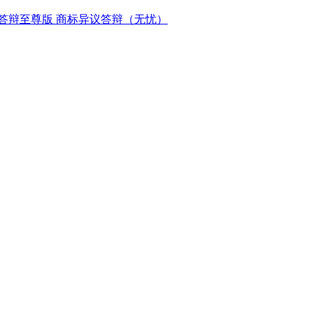
答辩至尊版
商标异议答辩（无忧）