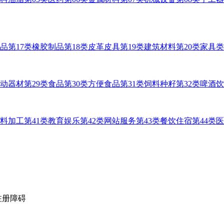
用品
第17类橡胶制品
第18类皮革皮具
第19类建筑材料
第20类家具类
运动器材
第29类食品
第30类方便食品
第31类饲料种籽
第32类啤酒
材料加工
第41类教育娱乐
第42类网站服务
第43类餐饮住宿
第44类
注册障碍