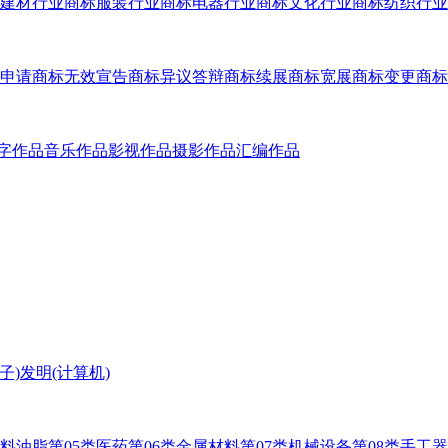
建材行业商标
服装行业商标
电器行业商标
文化行业商标
纺织行业
申请
商标无效宣告
商标异议答辩
商标续展
商标宽展
商标变更
商标
字作品
音乐作品
影视作品
摄影作品
汇编作品
子)
发明(计算机)
燃料油脂
第05类医药
第06类金属材料
第07类机械设备
第08类手工