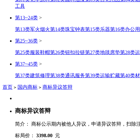
工具
第13~24类
>
第13类军火烟火
第14类珠宝钟表
第15类乐器
第16类办公
第25~36类
>
第25类服装鞋帽
第26类钮扣拉链
第27类地毯席垫
第28类
第37~45类
>
第37类建筑修理
第38类通讯服务
第39类运输贮藏
第40类
首页
国内商标
商标异议答辩
>
>
商标异议答辩
简介：
商标公示期内被他人异议，申请异议答辩，扫除
标局价：
3398.00
元