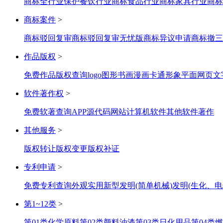
商标全行业保护
餐饮行业商标
食品行业商标
家具行业商标
商标案件
>
商标驳回复审
商标驳回复审无忧版
商标异议申请
商标撤三
作品版权
>
免费作品版权查询
logo图形
书画
漫画
卡通形象
平面网页
文
软件著作权
>
免费软著查询
APP
源代码
网站
计算机软件
其他软件著作
其他服务
>
版权转让
版权变更
版权补证
专利申请
>
免费专利查询
外观
实用新型
发明(简单机械)
发明(生化、电
第1~12类
>
第01类化学原料
第02类颜料油漆
第03类日化用品
第04类