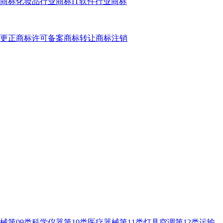
商标
化妆品行业商标
IT软件行业商标
更正
商标许可备案
商标转让
商标注销
器械
第09类科学仪器
第10类医疗器械
第11类灯具空调
第12类运输