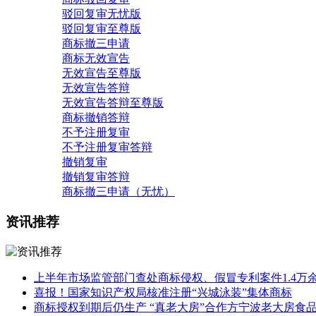
驳回复审无忧版
驳回复审至尊版
商标撤三申请
商标无效宣告
无效宣告至尊版
无效宣告答辩
无效宣告答辩至尊版
商标撤销答辩
不予注册复审
不予注册复审答辩
撤销复审
撤销复审答辩
商标撤三申请（无忧）
资讯推荐
上半年市场监管部门查处商标侵权、假冒专利案件1.4万
喜报！国家知识产权局核准注册“兴城泳装”集体商标
商标授权到期后仍生产 “真老大房”合作方宁波老大房食品