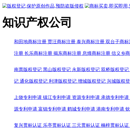
知识产权公司
和田地商标注册
贾汪商标注册
泰兴商标注册
双台子商标
注册
长乐商标注册
揭东商标注册
息烽商标注册
信义乡商
南票版权登记
黑山版权登记
永新版权登记
双桥版权登记
记
通化版权登记
利津版权登记
增城版权登记
兴城版权登
上饶专利申请
镇江专利申请
资源专利申请
承德专利申请
源专利申请
富锦专利申请
鹤城专利申请
港南专利申请
钦
复兴贯标认证
乐亭贯标认证
三元贯标认证
楠梓贯标认证