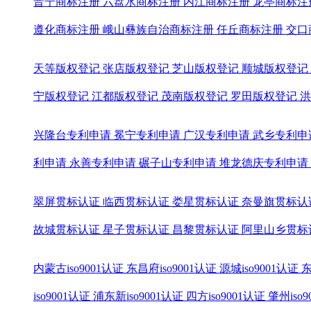
晋宁商标注册
六盘水商标注册
内江商标注册
龙亭商标注
遵化商标注册
峨山彝族自治商标注册
任丘商标注册
交口
天等版权登记
张店版权登记
芝山版权登记
顺城版权登记
宁版权登记
江都版权登记
茂南版权登记
罗田版权登记
洪
兴隆台专利申请
冕宁专利申请
广汉专利申请
武乡专利申
利申请
永善专利申请
碾子山专利申请
堆龙德庆专利申请
翠屏贯标认证
临西贯标认证
娄星贯标认证
奈曼旗贯标认
故城贯标认证
星子贯标认证
昌黎贯标认证
阿里山乡贯标
内蒙古iso9001认证
东昌府iso9001认证
源城iso9001认证
东
iso9001认证
浦东新iso9001认证
四方iso9001认证
肇州iso