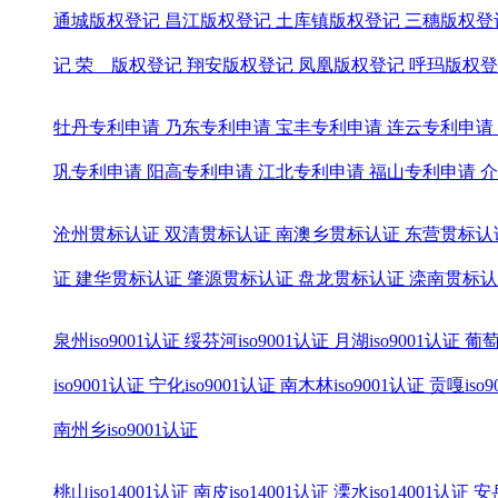
通城版权登记
昌江版权登记
土库镇版权登记
三穗版权登
记
荣 版权登记
翔安版权登记
凤凰版权登记
呼玛版权登
牡丹专利申请
乃东专利申请
宝丰专利申请
连云专利申请
巩专利申请
阳高专利申请
江北专利申请
福山专利申请
介
沧州贯标认证
双清贯标认证
南澳乡贯标认证
东营贯标认
证
建华贯标认证
肇源贯标认证
盘龙贯标认证
滦南贯标认
泉州iso9001认证
绥芬河iso9001认证
月湖iso9001认证
葡萄
iso9001认证
宁化iso9001认证
南木林iso9001认证
贡嘎iso
南州乡iso9001认证
桃山iso14001认证
南皮iso14001认证
溧水iso14001认证
安岳