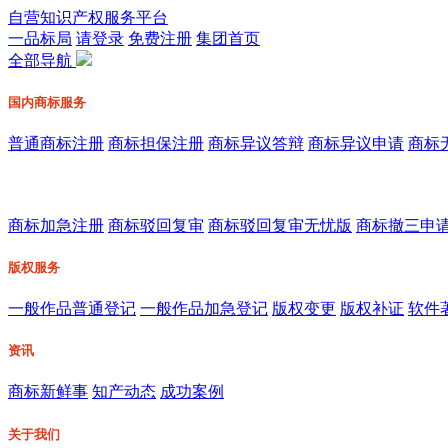
自营知识产权服务平台
一品标局
请登录
免费注册
集团首页
全部导航
国内商标服务
普通商标注册
商标担保注册
商标异议答辩
商标异议申请
商标
商标加急注册
商标驳回复审
商标驳回复审无忧版
商标撤三申
版权服务
一般作品普通登记
一般作品加急登记
版权变更
版权补证
软件
资讯
商标新鲜事
知产动态
成功案例
关于我们