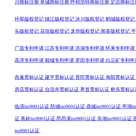
川商标注册
阜城商标注册
呼和浩特商标注册
定边商标注
环翠版权登记
镇江版权登记
沐川版权登记
鹤城版权登记
头版权登记
花垣版权登记
龙华版权登记
闻喜版权登记
平
广昌专利申请
江苏专利申请
洪湖专利申请
怀来专利申请
高淳专利申请
郯城专利申请
罗田专利申请
白云矿专利申
燕巢贯标认证
建平贯标认证
普陀贯标认证
海阳贯标认证
房店贯标认证
自流井贯标认证
界首贯标认证
桥东贯标认
临清iso9001认证
防城iso9001认证
鼎城iso9001认证
亭湖is
证
蕉岭iso9001认证
昂昂溪iso9001认证
东湖iso9001认证
iso9001认证