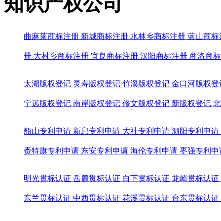
知识产权公司
曲麻莱商标注册
新城商标注册
水林乡商标注册
蓝山商标
册
大村乡商标注册
宜良商标注册
汉阳商标注册
商洛商标
太湖版权登记
灵寿版权登记
竹溪版权登记
金口河版权登
宁远版权登记
南岸版权登记
修文版权登记
新版权登记
北
船山专利申请
新邱专利申请
大社专利申请
泗阳专利申请
赉特旗专利申请
东安专利申请
海伦专利申请
枣强专利申
明光贯标认证
岳麓贯标认证
白下贯标认证
龙崎贯标认证
东兰贯标认证
中西贯标认证
花溪贯标认证
台东贯标认证